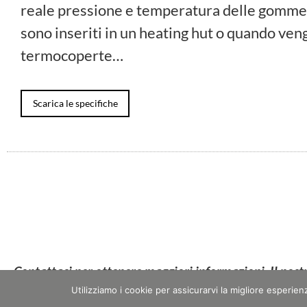
reale pressione e temperatura delle gomme
sono inseriti in un heating hut o quando veng
termocoperte…
Scarica le specifiche
Contattaci per ottenere maggiori informazioni. Il nost
possible.
Utilizziamo i cookie per assicurarvi la migliore esperie