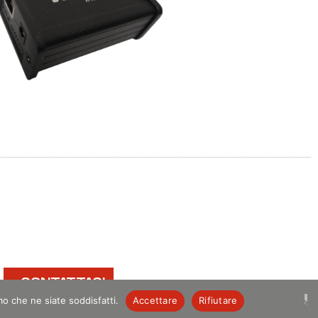
CONTATTACI
mo che ne siate soddisfatti.
Accettare
Rifiutare