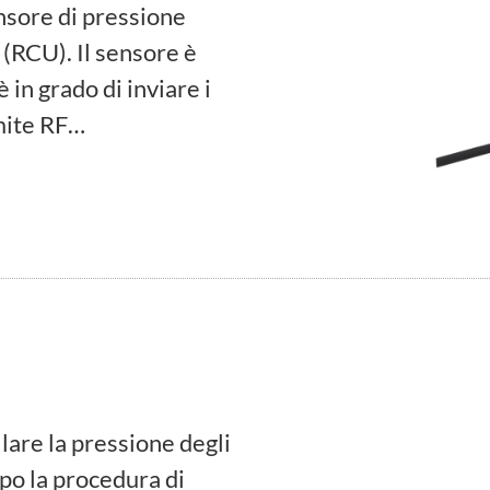
nsore di pressione
 (RCU). Il sensore è
 in grado di inviare i
amite RF…
llare la pressione degli
opo la procedura di